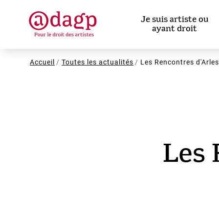
Aller
au
Je suis artiste ou
contenu
ayant droit
principal
Fil
Accueil
Toutes les actualités
Les Rencontres d'Arles 
d'Ariane
Les 