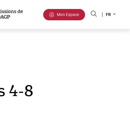
Select
issions de
Mon Espace
FR
DAGP
your
language
s 4-8