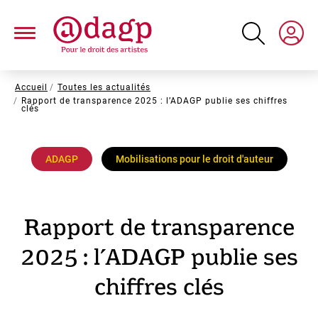
Aller
au
contenu
principal
Fil
Accueil
Toutes les actualités
Rapport de transparence 2025 : l’ADAGP publie ses chiffres
d'Ariane
clés
ADAGP
Mobilisations pour le droit d'auteur
Rapport de transparence
2025 : l’ADAGP publie ses
chiffres clés