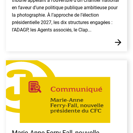
tribune appelant à l’ouverture d’un chantier national
en faveur d’une politique publique ambitieuse pour
la photographie. À l’approche de l’élection
présidentielle 2027, les dix structures engagées :
l’ADAGP, les Agents associés, le Clap...
En
Marie-Anne Ferry-Fall, nouvelle