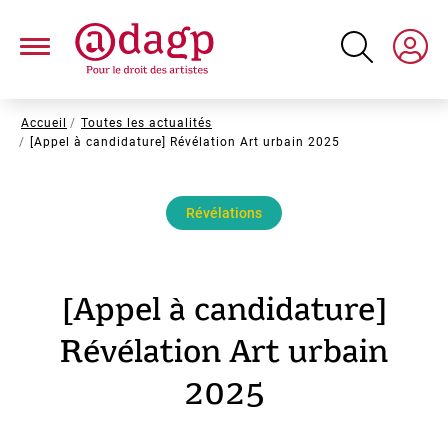
Aller
au
contenu
principal
Fil
Accueil
Toutes les actualités
[Appel à candidature] Révélation Art urbain 2025
d'Ariane
Révélations
[Appel à candidature]
Révélation Art urbain
2025