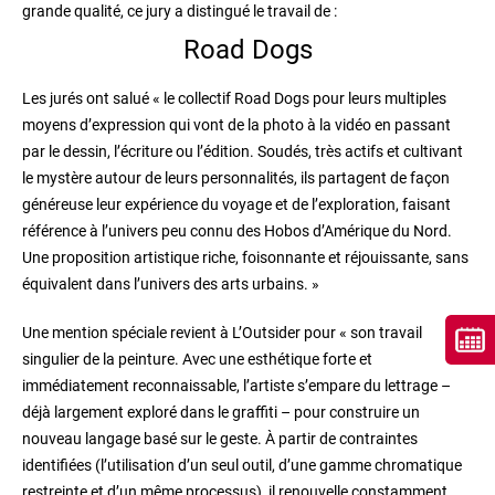
grande qualité, ce jury a distingué le travail de :
Road Dogs
Les jurés ont salué « le collectif Road Dogs pour leurs multiples
moyens d
’
expression qui vont de la photo à la vidéo en passant
par le dessin, l
’
écriture ou l
’
édition. Soudés, très actifs et cultivant
le mystère autour de leurs personnalités, ils partagent de façon
généreuse leur expérience du voyage et de l
’
exploration, faisant
référence à l
’
univers peu connu des Hobos d
’
Amérique du Nord.
Une proposition artistique riche, foisonnante et réjouissante, sans
équivalent dans l
’
univers des arts urbains. »
Une mention spéciale revient à L
’
Outsider pour « son travail
singulier de la peinture. Avec une esthétique forte et
immédiatement reconnaissable, l
’
artiste s
’
empare du lettrage –
déjà largement exploré dans le graffiti – pour construire un
nouveau langage basé sur le geste. À partir de contraintes
identifiées (l
’
utilisation d
’
un seul outil, d
’
une gamme chromatique
restreinte et d
’
un même processus), il renouvelle constamment