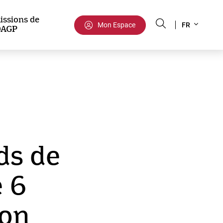
Select
issions de
Mon Espace
FR
DAGP
your
language
ds de
 6
ion