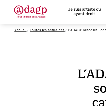
Aller
au
Je suis artiste ou
contenu
ayant droit
principal
Fil
Accueil
Toutes les actualités
L’ADAGP lance un Fond
d'Ariane
L’AD
s
ca