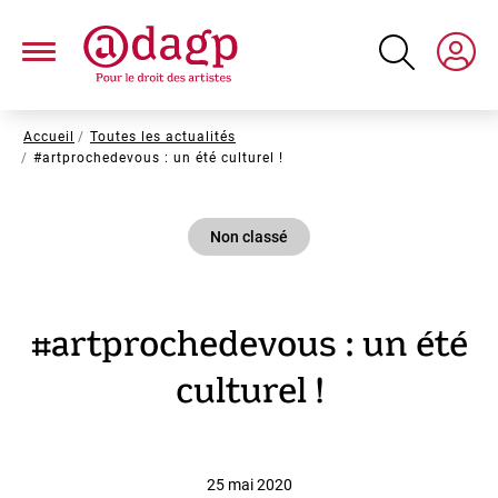
Aller
au
contenu
principal
Fil
Accueil
Toutes les actualités
#artprochedevous : un été culturel !
d'Ariane
Non classé
#artprochedevous : un été
culturel !
25 mai 2020