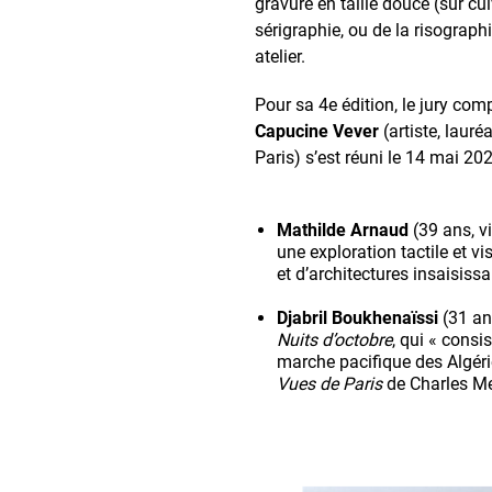
gravure en taille douce (sur cui
sérigraphie, ou de la risograp
atelier.
Pour sa 4e édition, le jury com
Capucine Vever
(artiste, lauré
Paris) s’est réuni le 14 mai 20
Mathilde Arnaud
(39 ans, v
une exploration tactile et v
et d’architectures insaisissa
Djabril Boukhenaïssi
(31 an
Nuits d’octobre
, qui « consi
marche pacifique des Algéri
Vues de Paris
de Charles Me