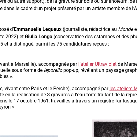
vre ou autre support), de la gravure sur bois ou sur linoléum, de l
hie dans le cadre d’un projet présenté par un artiste membre d
posé d’
Emmanuelle Lequeux
(journaliste, rédactrice au
Monde
e
ate 2022) et
Giulia Longo
(conservatrice des estampes et des ph
25 et a distingué, parmi les 75 candidatures reçues :
ivant à Marseille), accompagnée par
l’atelier Ultraviolet
de Marsei
isuelle sous forme de
leporello
pop-up, révélant un paysage graphi
bles ».
s, vivant entre Paris et le Perche), accompagné par
les ateliers 
ste en la réalisation de 3 gravures à l’eau-forte traitant de la rép
ens le 17 octobre 1961, travaillés à travers un registre fantast
yron ».