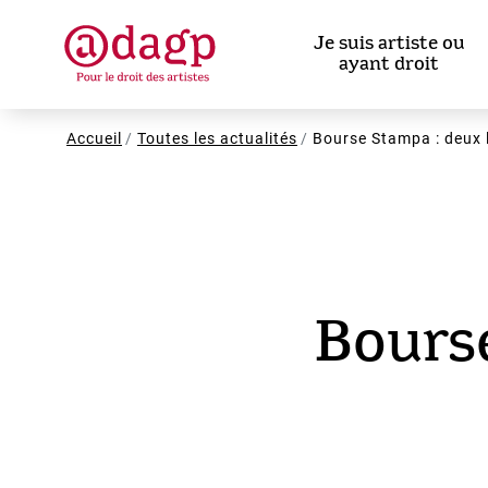
Aller
au
Je suis artiste ou
contenu
ayant droit
principal
Fil
Accueil
Toutes les actualités
Bourse Stampa : deux l
d'Ariane
Bourse