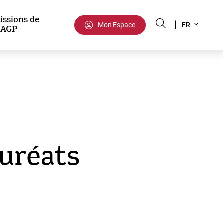
Select
issions de
Mon Espace
FR
DAGP
your
language
auréats