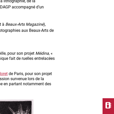
a lithographie, de la
e l’ADAGP accompagné d’un
t à
Beaux-Arts Magazine
),
otographies aux Beaux-Arts de
lle, pour son projet
Médina
, «
que fait de ruelles entrelacées
Moret
de Paris, pour son projet
ression survenue lors de la
ique en partant notamment des