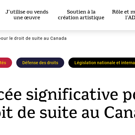
J’utilise ou vends
Soutien à la
Rôle et m
une œuvre
création artistique
l’A
pour le droit de suite au Canada
ités
Défense des droits
Législation nationale et intern
ée significative p
it de suite au Ca