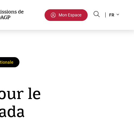
Select
issions de
Mon Espace
FR
DAGP
your
language
ationale
our le
nada