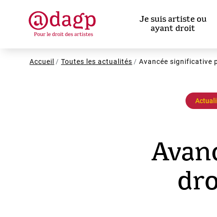
Aller
au
Je suis artiste ou
contenu
ayant droit
principal
Fil
Accueil
Toutes les actualités
Avancée significative 
d'Ariane
Actual
Avanc
dro