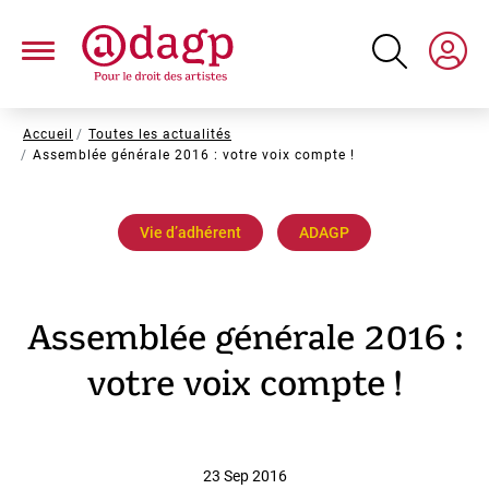
Aller
au
contenu
principal
Fil
Accueil
Toutes les actualités
Assemblée générale 2016 : votre voix compte !
d'Ariane
Vie dʼadhérent
ADAGP
Assemblée générale 2016 :
votre voix compte !
23 Sep 2016