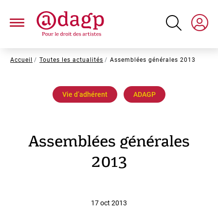
Aller
au
contenu
principal
Fil
Accueil
Toutes les actualités
Assemblées générales 2013
d'Ariane
Vie dʼadhérent
ADAGP
Assemblées générales
2013
17 oct 2013