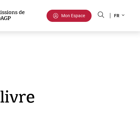
Select
issions de
Mon Espace
FR
DAGP
your
language
livre