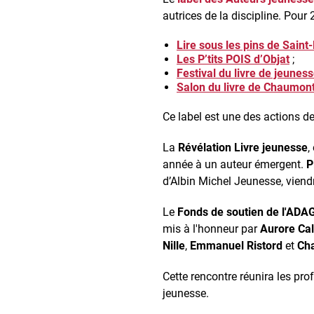
autrices de la discipline. Pour
Lire sous les pins de Saint
Les P’tits POIS d’Objat
;
Festival du livre de jeune
Salon du livre de Chaumon
Ce label est une des actions d
La
Révélation Livre jeunesse
,
année à un auteur émergent.
P
d’Albin Michel Jeunesse, viend
Le
Fonds de soutien
de l'ADA
mis à l'honneur par
Aurore Cal
Nille
,
Emmanuel Ristord
et
Cha
Cette rencontre réunira les pr
jeunesse.