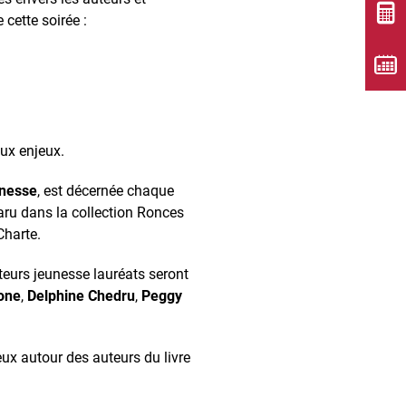
 cette soirée :
aux enjeux.
unesse
, est décernée chaque
ru dans la collection Ronces
Charte.
teurs jeunesse lauréats seront
one
,
Delphine Chedru
,
Peggy
ux autour des auteurs du livre