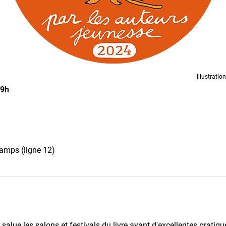
Illustratio
19h
amps (ligne 12)
salue les salons et festivals du livre ayant d'excellentes pratiqu