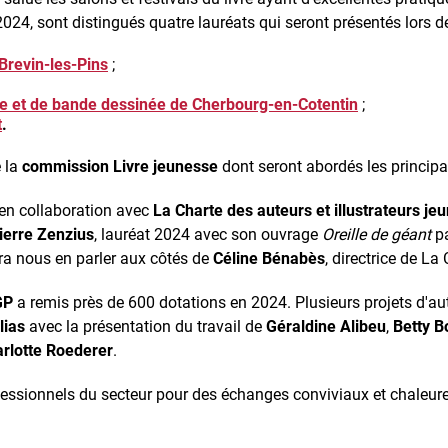
 2024, sont distingués quatre lauréats qui seront présentés lors de
-Brevin-les-Pins
;
sse et de bande dessinée de Cherbourg-en-Cotentin
;
t
.
e la
commission Livre jeunesse
dont seront abordés les princip
 en collaboration avec
La Charte des auteurs et illustrateurs je
ierre Zenzius
, lauréat 2024 avec son ouvrage
Oreille de géant
pa
ra nous en parler aux côtés de
Céline Bénabès
, directrice de La 
GP
a remis près de 600 dotations en 2024. Plusieurs projets d'au
lias
avec la présentation du travail de
Géraldine Alibeu
,
Betty B
rlotte Roederer
.
ofessionnels du secteur pour des échanges conviviaux et chaleure