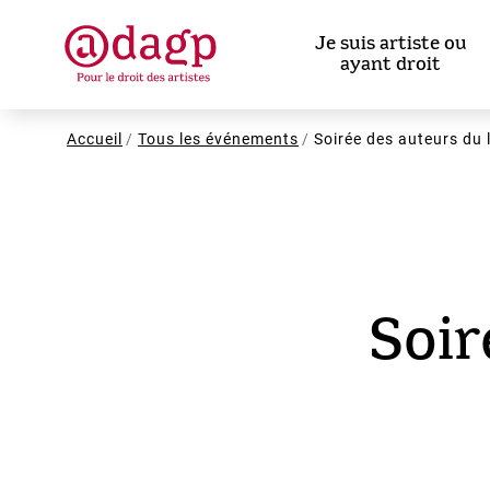
Aller
au
Je suis artiste ou
contenu
ayant droit
principal
Fil
Accueil
Tous les événements
Soirée des auteurs du 
d'Ariane
Soir