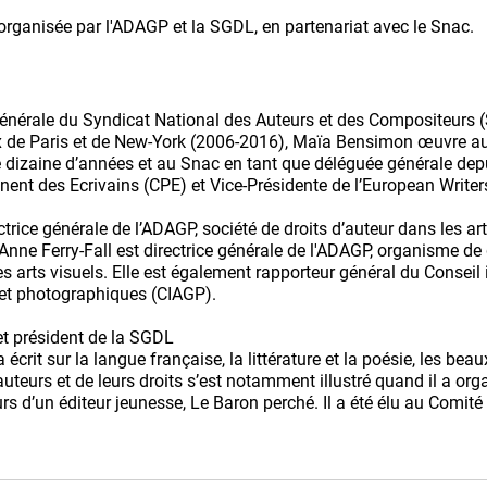
organisée par l'ADAGP et la SGDL, en partenariat avec le Snac.
générale du Syndicat National des Auteurs et des Compositeurs 
de Paris et de New-York (2006-2016), Maïa Bensimon œuvre au
 dizaine d’années et au Snac en tant que déléguée générale depui
nent des Ecrivains (CPE) et Vice-Présidente de l’European Write
ectrice générale de l’ADAGP, société de droits d’auteur dans les ar
Anne Ferry-Fall est directrice générale de l'ADAGP, organisme de 
 arts visuels. Elle est également rapporteur général du Conseil 
 et photographiques (CIAGP).
 et président de la SGDL
a écrit sur la langue française, la littérature et la poésie, les be
teurs et de leurs droits s’est notamment illustré quand il a org
rs d’un éditeur jeunesse, Le Baron perché. Il a été élu au Comité