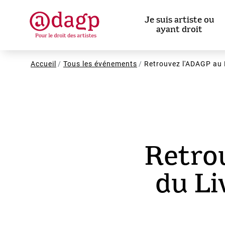
Aller
au
Je suis artiste ou
contenu
ayant droit
principal
Fil
Accueil
Tous les événements
Retrouvez l'ADAGP au F
d'Ariane
Retrou
du Li