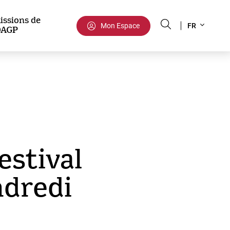
Select
issions de
Mon Espace
FR
DAGP
your
language
estival
ndredi