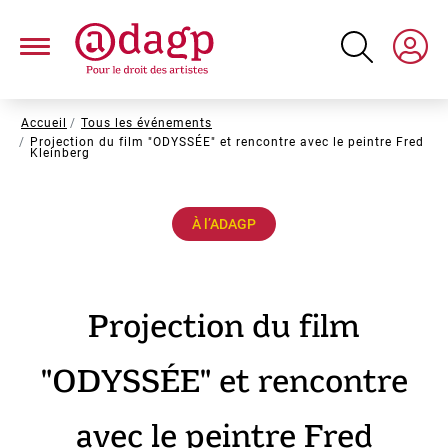
Aller
au
contenu
principal
Fil
Accueil
Tous les événements
Projection du film "ODYSSÉE" et rencontre avec le peintre Fred
d'Ariane
Kleinberg
À l’ADAGP
Projection du film
"ODYSSÉE" et rencontre
avec le peintre Fred