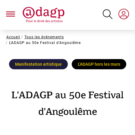
Aller
au
contenu
principal
Fil
Accueil
Tous les événements
L'ADAGP au 50e Festival d'Angoulême
d'Ariane
Manifestation artistique
L'ADAGP hors les murs
L'ADAGP au 50e Festival
d'Angoulême