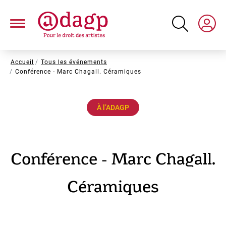
Aller
au
contenu
principal
Fil
Accueil
Tous les événements
Conférence - Marc Chagall. Céramiques
d'Ariane
À l’ADAGP
Conférence - Marc Chagall.
Céramiques