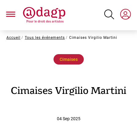
Aller
au
contenu
principal
Fil
Accueil
Tous les événements
Cimaises Virgilio Martini
d'Ariane
Cimaises
Cimaises Virgilio Martini
04 Sep 2025