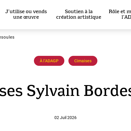
J’utilise ou vends
Soutien à la
Rôle et m
une œuvre
création artistique
l’A
esoules
À l’ADAGP
Cimaises
ses Sylvain Borde
02 Juil 2026