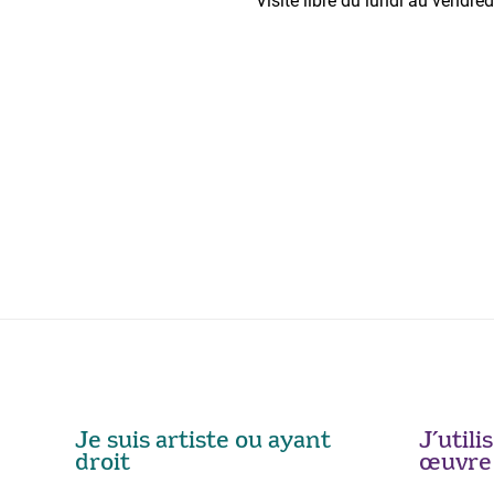
Visite libre du lundi au vendr
Je suis artiste ou ayant
J’util
droit
œuvre