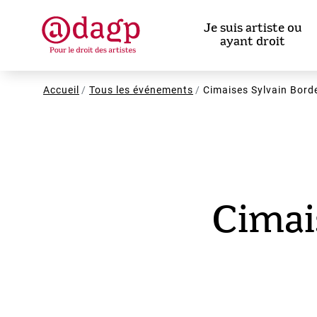
Aller
au
Je suis artiste ou
contenu
ayant droit
principal
Fil
Accueil
Tous les événements
Cimaises Sylvain Bord
d'Ariane
Cimai