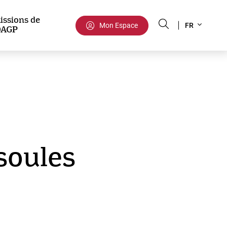
Select
issions de
Mon Espace
FR
DAGP
your
language
soules