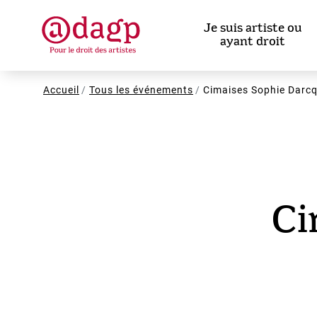
Aller
au
Je suis artiste ou
contenu
ayant droit
principal
Fil
Accueil
Tous les événements
Cimaises Sophie Darc
d'Ariane
Ci