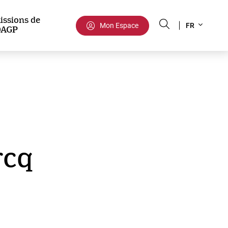
Select
issions de
Mon Espace
FR
DAGP
your
language
rcq