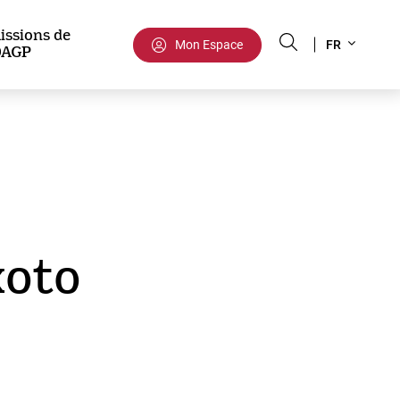
Select
issions de
Mon Espace
FR
DAGP
your
language
xoto