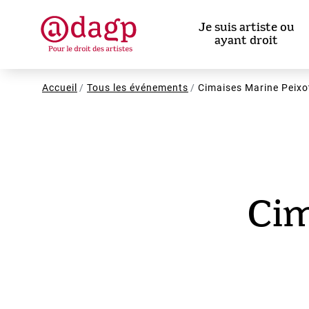
Aller
au
Je suis artiste ou
contenu
ayant droit
principal
Fil
Accueil
Tous les événements
Cimaises Marine Peixo
d'Ariane
Cim