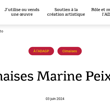
J’utilise ou vends
Soutien à la
Rôle et m
une œuvre
création artistique
l’A
to
À l’ADAGP
Cimaises
aises Marine Pei
03 juin 2024