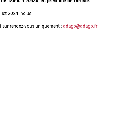
, de 18h00 à 20h30, en présence de l'artiste.
illet 2024 inclus.
edi sur rendez-vous uniquement :
adagp@adagp.fr