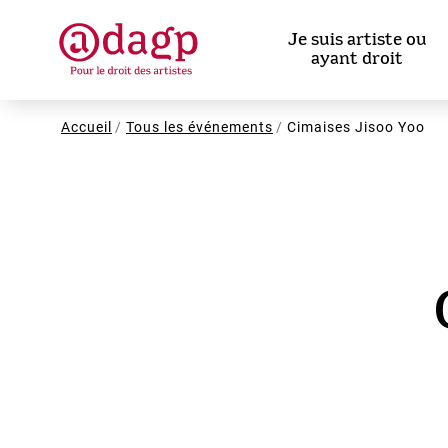
Aller
au
Je suis artiste ou
contenu
ayant droit
principal
Fil
Accueil
Tous les événements
Cimaises Jisoo Yoo
d'Ariane