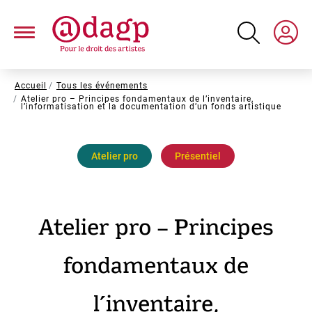
Aller
au
contenu
principal
Fil
Accueil
Tous les événements
Atelier pro – Principes fondamentaux de l’inventaire,
d'Ariane
l’informatisation et la documentation d’un fonds artistique
Atelier pro
Présentiel
Atelier pro – Principes
fondamentaux de
l’inventaire,