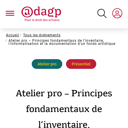
Aller
au
contenu
principal
Fil
Accueil
Tous les événements
Atelier pro – Principes fondamentaux de l’inventaire,
d'Ariane
l’informatisation et la documentation d’un fonds artistique
Atelier pro
Présentiel
Atelier pro – Principes
fondamentaux de
l’inventaire,