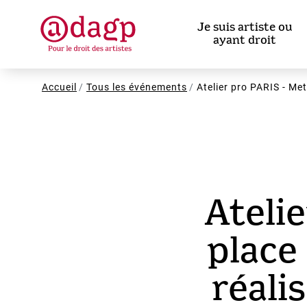
Aller
au
Je suis artiste ou
contenu
ayant droit
principal
Fil
Accueil
Tous les événements
Atelier pro PARIS - Me
d'Ariane
Ateli
place
réali