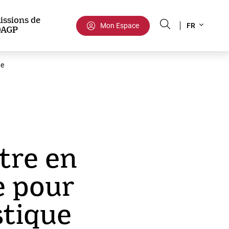
Select
issions de
Mon Espace
FR
DAGP
your
language
ue
tre en
e pour
stique