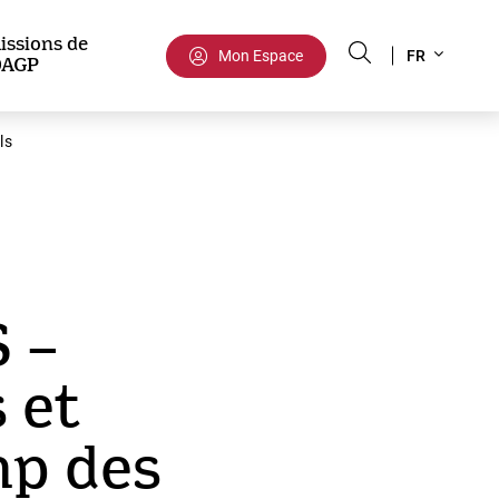
Select
issions de
Mon Espace
FR
DAGP
your
language
ls
 –
s et
mp des