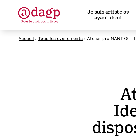
Aller
au
Je suis artiste ou
contenu
ayant droit
principal
Fil
Accueil
Tous les événements
Atelier pro NANTES – Id
d'Ariane
A
Ide
dispo