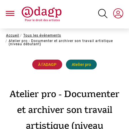
Aller
au
contenu
principal
Fil
Accueil
Tous les événements
Atelier pro - Documenter et archiver son travail artistique
d'Ariane
(niveau débutant)
À l’ADAGP
Atelier pro
Atelier pro - Documenter
et archiver son travail
artistique (niveau