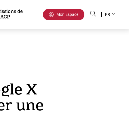
Select
issions de
Mon Espace
FR
DAGP
your
language
gle X
er une