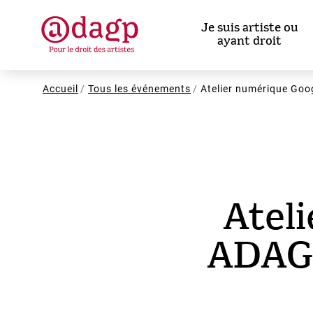
Aller
au
Je suis artiste ou
contenu
ayant droit
principal
Fil
Accueil
Tous les événements
Atelier numérique Goo
d'Ariane
Atel
ADAGP