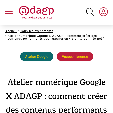
Aller
au
contenu
principal
Fil
Accueil
Tous les événements
Atelier numérique Google X ADAGP : comment créer des
d'Ariane
contenus performants pour gagner en visibilité sur internet ?
Atelier Google
Visioconférence
Atelier numérique Google
X ADAGP : comment créer
des contenus performants