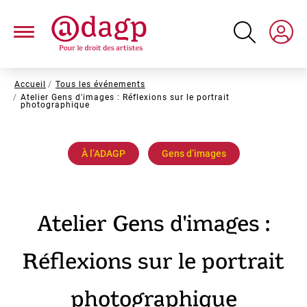
Aller
au
contenu
principal
Fil
Accueil
Tous les événements
Atelier Gens d'images : Réflexions sur le portrait
d'Ariane
photographique
À l’ADAGP
Gens d’images
Atelier Gens d'images :
Réflexions sur le portrait
photographique