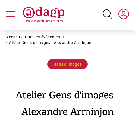
Aller
au
contenu
principal
Fil
Accueil
Tous les événements
Atelier Gens d'images - Alexandre Arminjon
d'Ariane
Gens d’images
Atelier Gens d'images -
Alexandre Arminjon