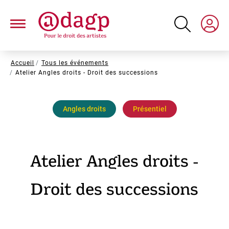
Aller
au
contenu
principal
Fil
Accueil
Tous les événements
Atelier Angles droits - Droit des successions
d'Ariane
Angles droits
Présentiel
Atelier Angles droits -
Droit des successions