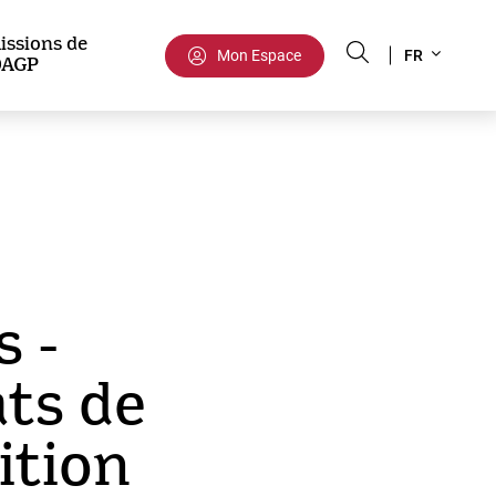
Select
issions de
Mon Espace
FR
DAGP
your
language
s -
ts de
ition