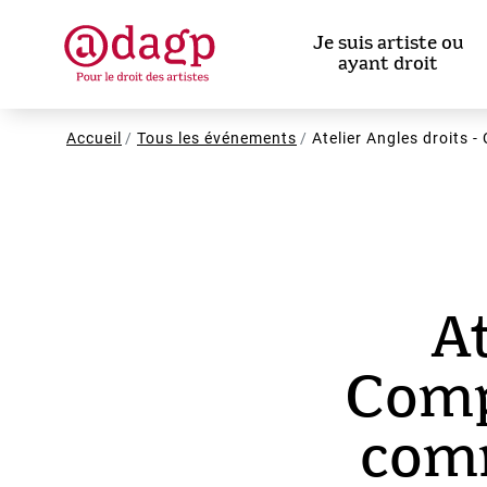
Aller
au
Je suis artiste ou
contenu
ayant droit
principal
Fil
Accueil
Tous les événements
Atelier Angles droits 
d'Ariane
At
Comp
comm