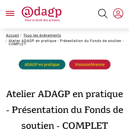
Aller
au
contenu
principal
Fil
Accueil
Tous les événements
Atelier ADAGP en pratique - Présentation du Fonds de soutien -
d'Ariane
COMPLET
ADAGP en pratique
Visioconférence
Atelier ADAGP en pratique
- Présentation du Fonds de
soutien - COMPLET