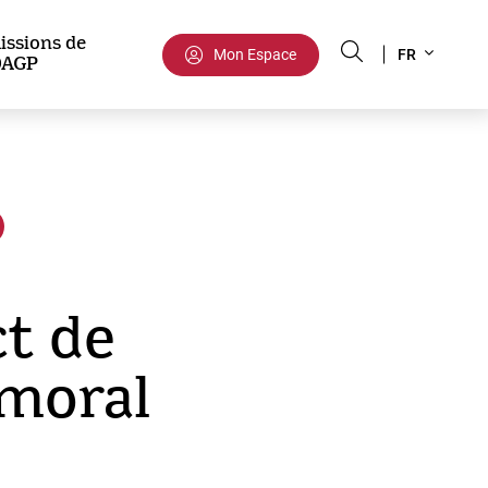
Select
issions de
Mon Espace
FR
DAGP
your
language
ct de
 moral