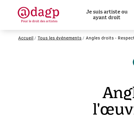
Aller
au
Je suis artiste ou
contenu
ayant droit
principal
Fil
Accueil
Tous les événements
Angles droits - Respect
d'Ariane
Angl
l'œuv