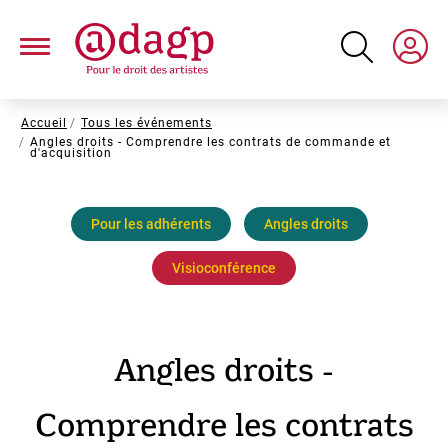
Aller
au
contenu
principal
Fil
Accueil
Tous les événements
Angles droits - Comprendre les contrats de commande et
d'Ariane
d'acquisition
Pour les adhérents
Angles droits
Visioconférence
Angles droits -
Comprendre les contrats