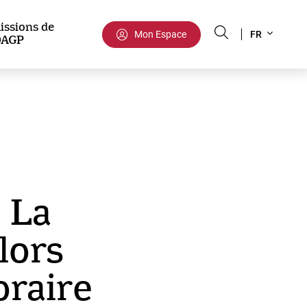
Select
issions de
Mon Espace
FR
DAGP
your
language
 La
lors
oraire