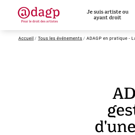
Aller
au
Je suis artiste ou
contenu
ayant droit
principal
Fil
Accueil
Tous les événements
ADAGP en pratique - La
d'Ariane
AD
ges
d'une