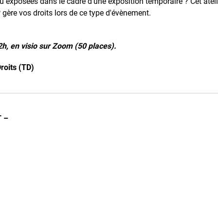
 exposées dans le cadre d'une exposition temporaire ? Cet atel
re vos droits lors de ce type d'évènement.
h, en visio sur Zoom (50 places).
roits (TD)
T –