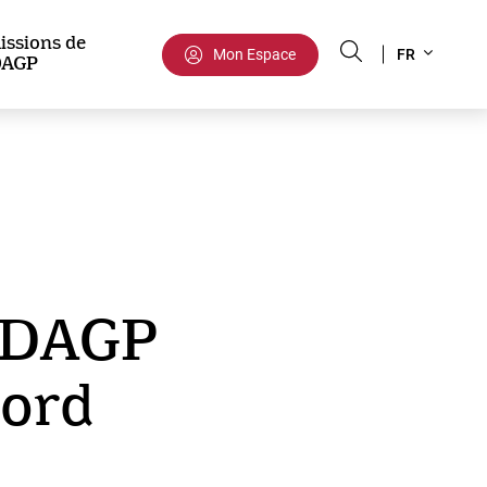
Select
issions de
Mon Espace
FR
DAGP
your
language
’ADAGP
cord