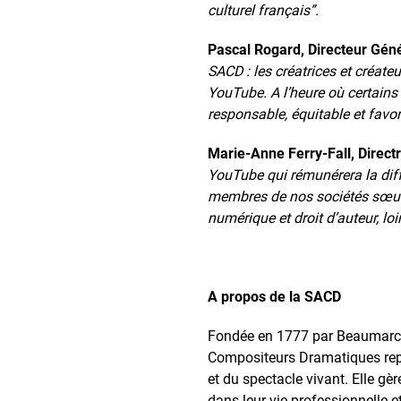
culturel français”.
Pascal Rogard, Directeur Gén
SACD : les créatrices et créat
YouTube. A l’heure où certains 
responsable, équitable et fav
Marie-Anne Ferry-Fall, Direct
YouTube qui rémunérera la diff
membres de nos sociétés sœurs 
numérique et droit d’auteur, lo
A propos de la SACD
Fondée en 1777 par Beaumarcha
Compositeurs Dramatiques repré
et du spectacle vivant. Elle gè
dans leur vie professionnelle e