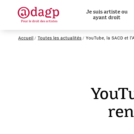
Aller
au
Je suis artiste ou
contenu
ayant droit
principal
Fil
Accueil
Toutes les actualités
YouTube, la SACD et l
d'Ariane
YouTu
ren