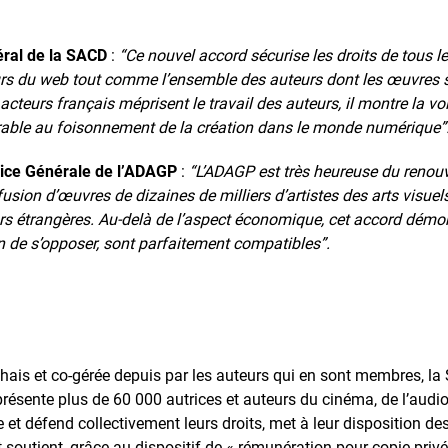
éral de la SACD
:
“Ce nouvel accord sécurise les droits de tous l
eurs du web tout comme l’ensemble des auteurs dont les œuvres 
acteurs français méprisent le travail des auteurs, il montre la 
orable au foisonnement de la création dans le monde numérique”
rice Générale de l’ADAGP
:
“L’ADAGP est très heureuse du renou
usion d’œuvres de dizaines de milliers d’artistes des arts visue
étrangères. Au-delà de l’aspect économique, cet accord démontr
in de s’opposer, sont parfaitement compatibles”.
is et co-gérée depuis par les auteurs qui en sont membres, la 
sente plus de 60 000 autrices et auteurs du cinéma, de l’audiovi
re et défend collectivement leurs droits, met à leur disposition 
t soutient, grâce au dispositif de « rémunération pour copie priv