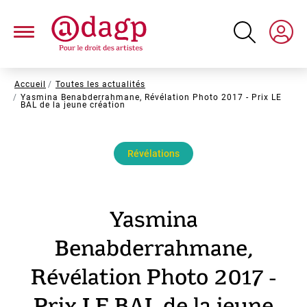
Aller
au
contenu
principal
Fil
Accueil
Toutes les actualités
Yasmina Benabderrahmane, Révélation Photo 2017 - Prix LE
d'Ariane
BAL de la jeune création
Révélations
Yasmina
Benabderrahmane,
Révélation Photo 2017 -