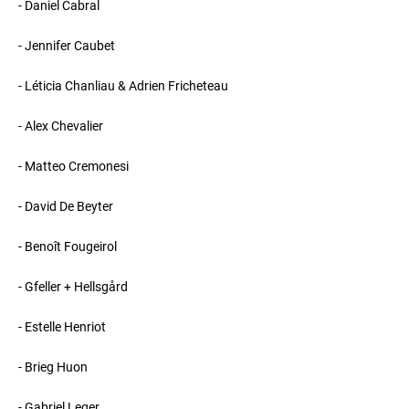
- Daniel Cabral
- Jennifer Caubet
- Léticia Chanliau & Adrien Fricheteau
- Alex Chevalier
- Matteo Cremonesi
- David De Beyter
- Benoît Fougeirol
- Gfeller + Hellsgård
- Estelle Henriot
- Brieg Huon
- Gabriel Leger