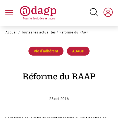
Aller
au
contenu
principal
Fil
Accueil
Toutes les actualités
Réforme du RAAP
d'Ariane
Vie dʼadhérent
ADAGP
Réforme du RAAP
25 oct 2016