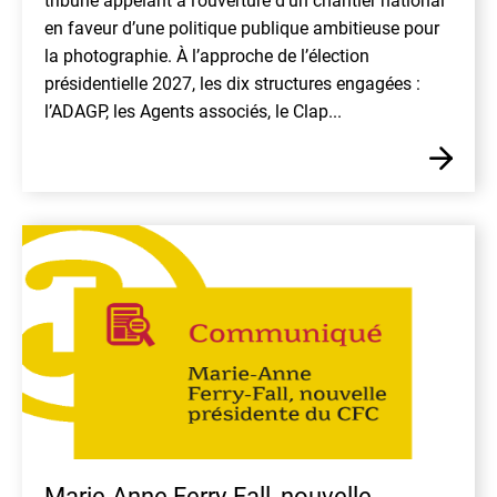
tribune appelant à l’ouverture d’un chantier national
en faveur d’une politique publique ambitieuse pour
la photographie. À l’approche de l’élection
présidentielle 2027, les dix structures engagées :
l’ADAGP, les Agents associés, le Clap...
En
Marie-Anne Ferry-Fall, nouvelle