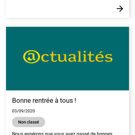
En
Bonne rentrée à tous !
03/09/2020
Non classé
Nous espérons que vous avez passé de bonnes