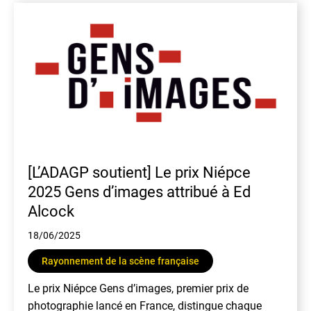
En
[L’ADAGP soutient] Le prix Niépce
2025 Gens d’images attribué à Ed
Alcock
18/06/2025
Rayonnement de la scène française
Le prix Niépce Gens d’images, premier prix de
photographie lancé en France, distingue chaque