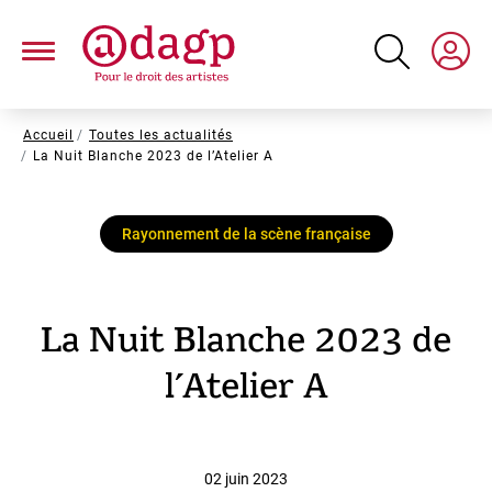
Aller
au
contenu
principal
Fil
Accueil
Toutes les actualités
La Nuit Blanche 2023 de l’Atelier A
d'Ariane
Rayonnement de la scène française
La Nuit Blanche 2023 de
l’Atelier A
02 juin 2023