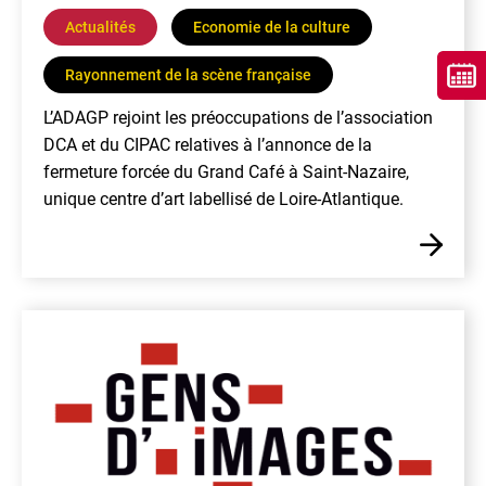
Actualités
Economie de la culture
Rayonnement de la scène française
L’ADAGP rejoint les préoccupations de l’association
DCA et du CIPAC relatives à l’annonce de la
fermeture forcée du Grand Café à Saint-Nazaire,
unique centre d’art labellisé de Loire-Atlantique.
En