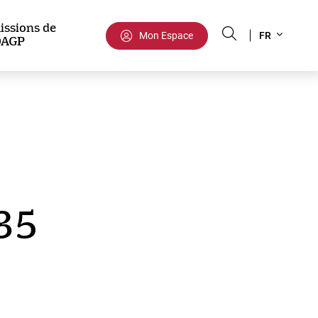
Select
issions de
Mon Espace
FR
DAGP
your
language
 35