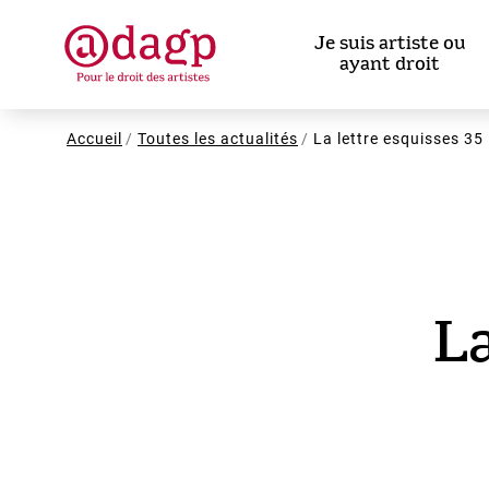
Aller
au
Je suis artiste ou
contenu
ayant droit
principal
Fil
Accueil
Toutes les actualités
La lettre esquisses 35
d'Ariane
La