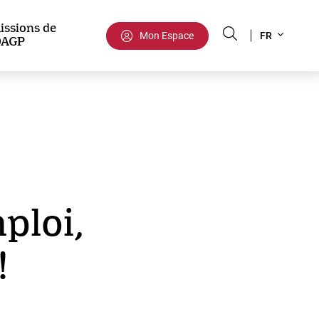
Select
issions de
Mon Espace
FR
DAGP
your
language
ploi,
!