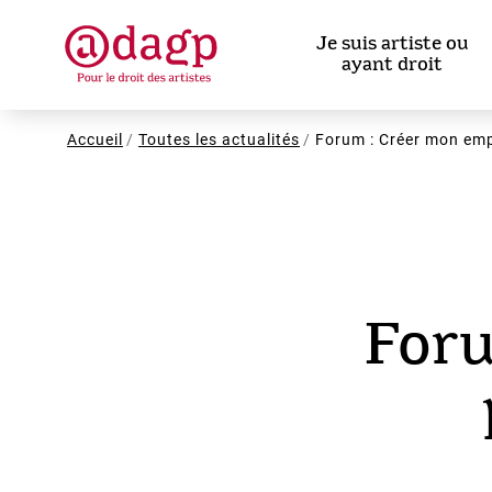
Aller
au
Je suis artiste ou
contenu
ayant droit
principal
Fil
Accueil
Toutes les actualités
Forum : Créer mon emp
d'Ariane
Foru