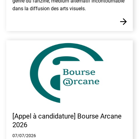
genre du fanzine, médium alternatif incontournable
dans la diffusion des arts visuels.
En
[Appel à candidature] Bourse Arcane
2026
07/07/2026