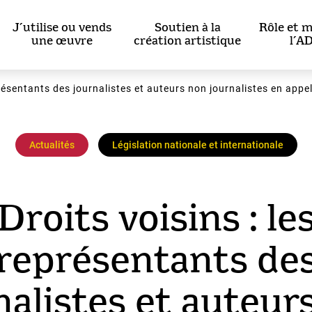
J’utilise ou vends
Soutien à la
Rôle et m
une œuvre
création artistique
l’A
présentants des journalistes et auteurs non journalistes en appel
Actualités
Législation nationale et internationale
Droits voisins : le
représentants de
nalistes et auteur