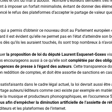
iciles et ont du mal à aboutir. Nombre d’éditeurs semblent très r
nt à imposer un forfait minimaliste, évitant de donner des éléme
ncé le refus des plateformes d’accepter le partage de valeur que
 qui a permis d’obtenir ce nouveau droit au Parlement européen et
tard il est évident qu’elle ne permet pas en l’état d’atteindre son b
dès qu’ils les auraient touchés, ils sont trop nombreux à n’avoi
luer
la proposition de loi du député Laurent Esquenet-Goxes
vis
ous encourageons aussi à ce qu’elle soit
complétée par des oblig
agences de presse à l’égard des auteurs
. Cette transparence do
en reddition de comptes, et doit être assortie de sanctions en ca
atisfaisants dans le cadre légal actuel, la loi devrait aussi être
rtage auteurs/éditeurs comme ceci existe par exemple en matière
de la musique et producteurs phonographiques, en l’occurrence 
s afin d’empêcher la diminution artificielle de l’assiette de ré
iteurs et les plateformes de l’internet.