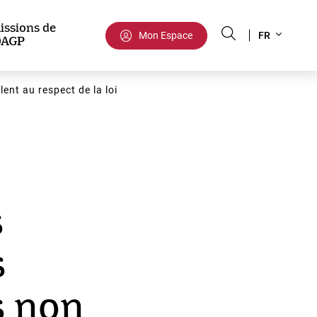
Select
issions de
Mon Espace
FR
DAGP
your
language
lent au respect de la loi
s
s
s non