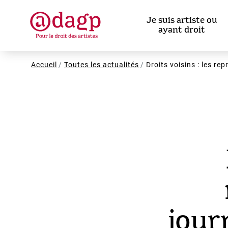
Aller
au
Je suis artiste ou
contenu
ayant droit
principal
Fil
Accueil
Toutes les actualités
Droits voisins : les re
d'Ariane
jour