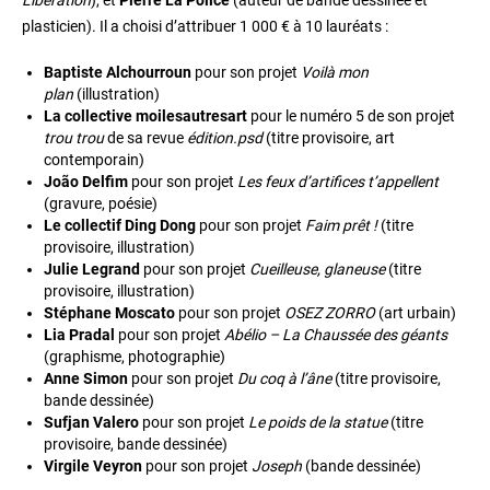
Libération
), et
Pierre La Police
(auteur de bande dessinée et
plasticien). Il a choisi d’attribuer 1 000 € à 10 lauréats :
Baptiste Alchourroun
pour son projet
Voilà mon
plan
(illustration)
La collective moilesautresart
pour le numéro 5 de son projet
trou trou
de sa revue
édition.psd
(titre provisoire, art
contemporain)
João Delfim
pour son projet
Les feux d’artifices t’appellent
(gravure, poésie)
Le collectif Ding Dong
pour son projet
Faim prêt !
(titre
provisoire, illustration)
Julie Legrand
pour son projet
Cueilleuse, glaneuse
(titre
provisoire, illustration)
Stéphane Moscato
pour son projet
OSEZ ZORRO
(art urbain)
Lia Pradal
pour son projet
Abélio – La Chaussée des géants
(graphisme, photographie)
Anne Simon
pour son projet
Du coq à l’âne
(titre provisoire,
bande dessinée)
Sufjan Valero
pour son projet
Le poids de la statue
(titre
provisoire, bande dessinée)
Virgile Veyron
pour son projet
Joseph
(bande dessinée)