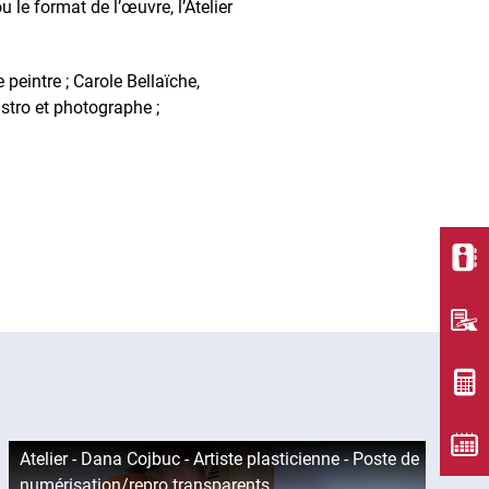
ou le format de l’œuvre, l’Atelier
 peintre ; Carole Bellaïche,
stro et photographe ;
Atelier - Dana Cojbuc - Artiste plasticienne - Poste de
A
numérisation/repro transparents
&