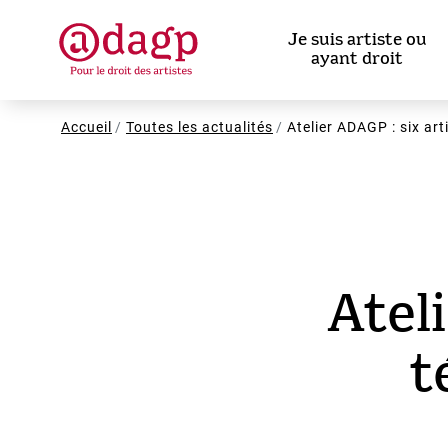
Aller
au
Je suis artiste ou
contenu
ayant droit
principal
Fil
Accueil
Toutes les actualités
Atelier ADAGP : six ar
d'Ariane
Atel
t