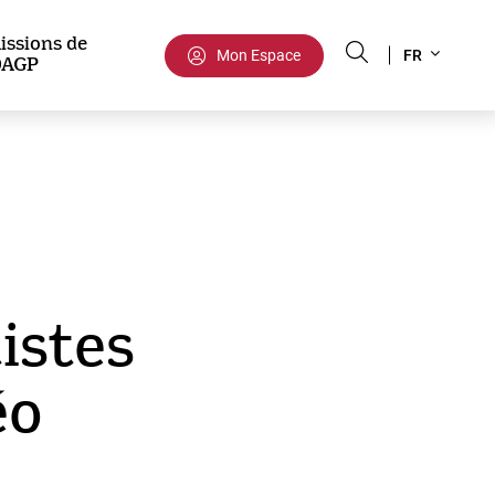
Select
issions de
Mon Espace
FR
DAGP
your
language
istes
éo