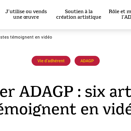
J’utilise ou vends
Soutien à la
Rôle et m
une œuvre
création artistique
l’A
tistes témoignent en vidéo
Vie dʼadhérent
ADAGP
ier ADAGP : six art
émoignent en vid