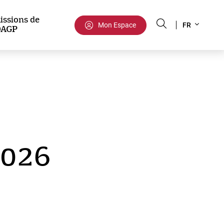
Select
issions de
Mon Espace
FR
DAGP
your
language
2026