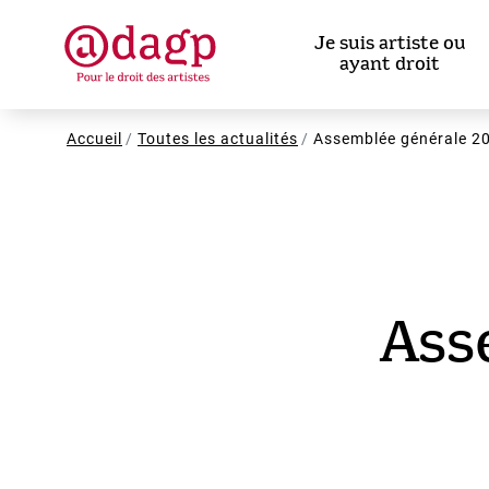
Aller
au
Je suis artiste ou
contenu
ayant droit
principal
Fil
Accueil
Toutes les actualités
Assemblée générale 2
d'Ariane
Ass