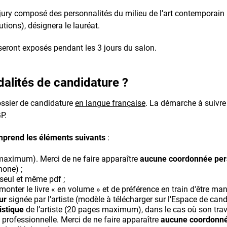
n jury composé des personnalités du milieu de l’art contemporain (a
tutions), désignera le lauréat.
eront exposés pendant les 3 jours du salon.
dalités de candidature ?
ossier de candidature
en langue française
. La démarche à suivre
GP.
mprend les éléments suivants
:
 maximum). Merci de ne faire apparaître
aucune coordonnée per
phone) ;
 seul et même pdf ;
onter le livre « en volume » et de préférence en train d'être man
ur
signée par l’artiste (modèle à télécharger sur l’Espace de cand
tistique
de l’artiste (20 pages maximum), dans le cas où son travai
rofessionnelle. Merci de ne faire apparaître
aucune coordonné