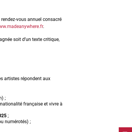
, rendez-vous annuel consacré
ww.madeanywhere.fr
.
gnée soit d’un texte critique,
es artistes répondent aux
n) ;
nationalité française et vivre à
2025
;
/ou numérotés) ;