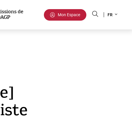
Select
issions de
Mon Espace
FR
DAGP
your
language
e]
iste