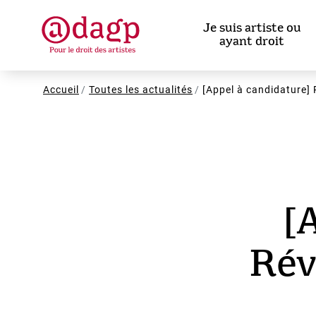
Aller
au
Je suis artiste ou
contenu
ayant droit
principal
Fil
Accueil
Toutes les actualités
[Appel à candidature] 
d'Ariane
[
Rév